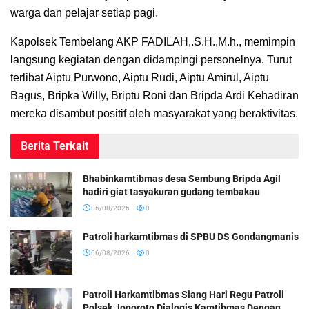
warga dan pelajar setiap pagi.
Kapolsek Tembelang AKP FADILAH,.S.H.,M.h., memimpin
langsung kegiatan dengan didampingi personelnya. Turut
terlibat Aiptu Purwono, Aiptu Rudi, Aiptu Amirul, Aiptu
Bagus, Bripka Willy, Briptu Roni dan Bripda Ardi Kehadiran
mereka disambut positif oleh masyarakat yang beraktivitas.
Berita
Terkait
Bhabinkamtibmas desa Sembung Bripda Agil
hadiri giat tasyakuran gudang tembakau
06/08/2026
0
Patroli harkamtibmas di SPBU DS Gondangmanis
06/08/2026
0
Patroli Harkamtibmas Siang Hari Regu Patroli
Polsek Jogoroto Dialogis Kamtibmas Dengan