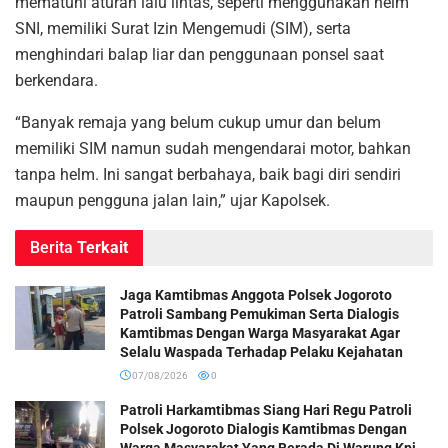
mematuhi aturan lalu lintas, seperti menggunakan helm
SNI, memiliki Surat Izin Mengemudi (SIM), serta
menghindari balap liar dan penggunaan ponsel saat
berkendara.
“Banyak remaja yang belum cukup umur dan belum
memiliki SIM namun sudah mengendarai motor, bahkan
tanpa helm. Ini sangat berbahaya, baik bagi diri sendiri
maupun pengguna jalan lain,” ujar Kapolsek.
Berita
Terkait
Jaga Kamtibmas Anggota Polsek Jogoroto
Patroli Sambang Pemukiman Serta Dialogis
Kamtibmas Dengan Warga Masyarakat Agar
Selalu Waspada Terhadap Pelaku Kejahatan
07/08/2026
0
Patroli Harkamtibmas Siang Hari Regu Patroli
Polsek Jogoroto Dialogis Kamtibmas Dengan
Warga Masyarakat Yang Berada Di Warung Kpi