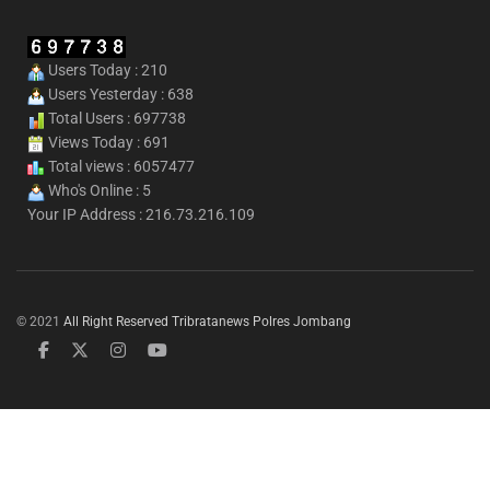
Users Today : 210
Users Yesterday : 638
Total Users : 697738
Views Today : 691
Total views : 6057477
Who's Online : 5
Your IP Address : 216.73.216.109
© 2021
All Right Reserved Tribratanews Polres Jombang