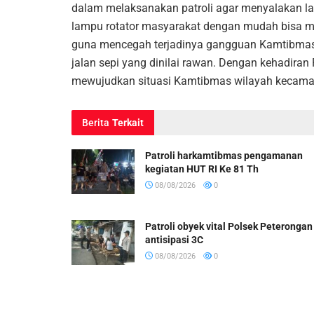
dalam melaksanakan patroli agar menyalakan l
lampu rotator masyarakat dengan mudah bisa me
guna mencegah terjadinya gangguan Kamtibmas, A
jalan sepi yang dinilai rawan. Dengan kehadiran
mewujudkan situasi Kamtibmas wilayah kecama
Berita
Terkait
Patroli harkamtibmas pengamanan
kegiatan HUT RI Ke 81 Th
08/08/2026
0
Patroli obyek vital Polsek Peterongan
antisipasi 3C
08/08/2026
0