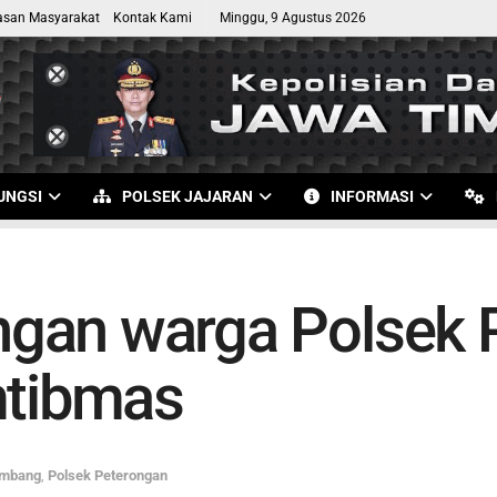
asan Masyarakat
Kontak Kami
Minggu, 9 Agustus 2026
UNGSI
POLSEK JAJARAN
INFORMASI
gan warga Polsek 
mtibmas
ombang
,
Polsek Peterongan