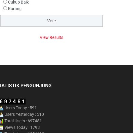
Cukup Baik
Kurang
View Results
TATISTIK PENGUNJUNG
Users Today : 591
Users Yesterday : 510
Total Users : 697481
Views Today : 1793