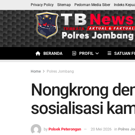
Privacy Policy
Sitemap
Pedoman Media Siber
Indeks Kepu
BERANDA
PROFIL
SATUAN F
Home
Polres Jombang
Nongkrong den
sosialisasi ka
by
Polsek Peterongan
20 Mei 2026
in
Polres J