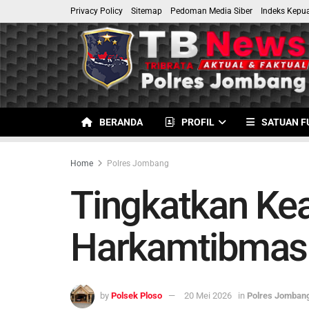
Privacy Policy
Sitemap
Pedoman Media Siber
Indeks Kepu
BERANDA
PROFIL
SATUAN F
Home
Polres Jombang
Tingkatkan Kea
Harkamtibmas 
by
Polsek Ploso
20 Mei 2026
in
Polres Jomban