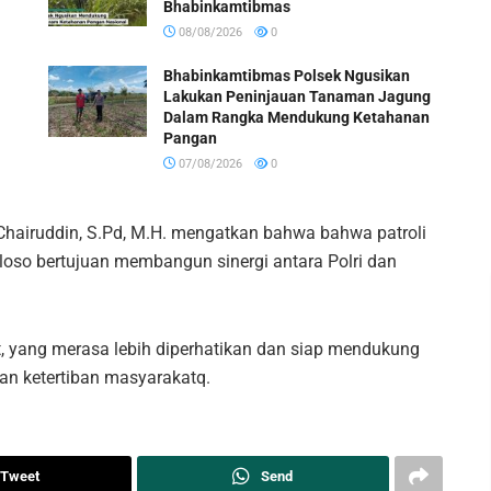
Bhabinkamtibmas
08/08/2026
0
Bhabinkamtibmas Polsek Ngusikan
Lakukan Peninjauan Tanaman Jagung
Dalam Rangka Mendukung Ketahanan
Pangan
07/08/2026
0
hairuddin, S.Pd, M.H. mengatkan bahwa bahwa patroli
Ploso bertujuan membangun sinergi antara Polri dan
t, yang merasa lebih diperhatikan dan siap mendukung
n ketertiban masyarakatq.
Tweet
Send