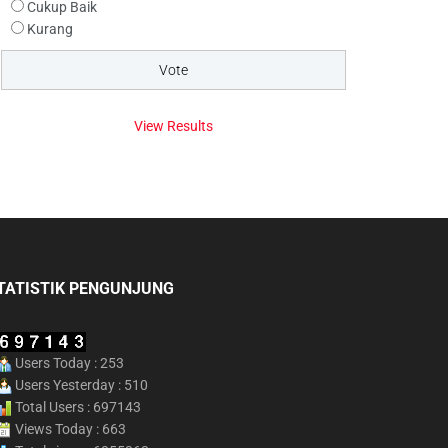
Cukup Baik
Kurang
View Results
TATISTIK PENGUNJUNG
Users Today : 253
Users Yesterday : 510
Total Users : 697143
Views Today : 663