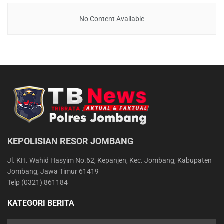
No Content Available
KEPOLISIAN RESOR JOMBANG
Jl. KH. Wahid Hasyim No.62, Kepanjen, Kec. Jombang, Kabupaten
Jombang, Jawa Timur 61419
Telp (0321) 861184
KATEGORI BERITA